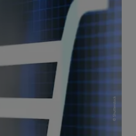
Shutterstock
©