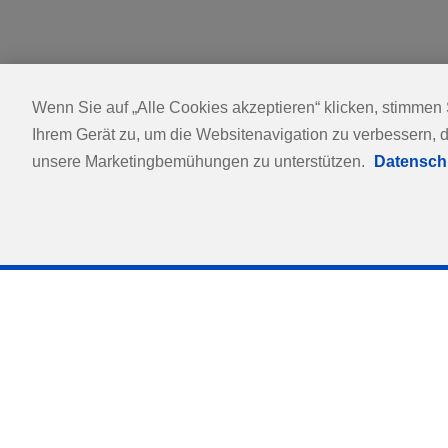
Bestellen
Startseite
Thuasne
Partner
®
Wenn Sie auf „Alle Cookies akzeptieren“ klicken, stimmen
Bestellen, verfolgen, verwalten: Das Kundenportal, das 
Ihrem Gerät zu, um die Websitenavigation zu verbessern, 
Alltag Einfachheit, Autonomie und Effizienz zu bieten.
unsere Marketingbemühungen zu unterstützen.
Datensch
Thuasne® Pa
alles an ei