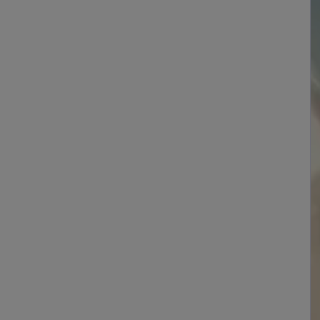
hr Land
Belgium
France
Français
Français
Middle-East
United Kingdom
English
English
e die Thuasne
Gruppe
®