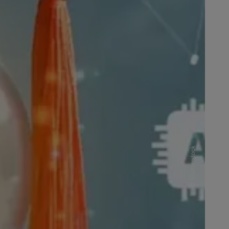
Shutterstock
©