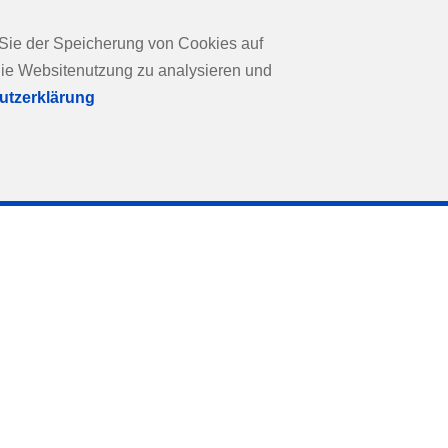
 Mission: Mobilität
u dafür bietet die Thuasne
 Sie der Speicherung von Cookies auf
chwissen mit Praxisnähe
die Websitenutzung zu analysieren und
ag.
utzerklärung
 mehr Sicherheit im Versor
ung - und
 verbindet