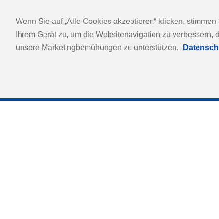
stehen Menschen und Bewegung im Mittelpunkt. Unsere
wiederherstellen und Lebensqualität verbessern. Gena
Wenn Sie auf „Alle Cookies akzeptieren“ klicken, stimmen
Academy ein Weiterbildungserlebnis, das modernes Fa
Ihrem Gerät zu, um die Websitenavigation zu verbessern, 
verbindet - für messbare Versorgungssicherheit im Allt
unsere Marketingbemühungen zu unterstützen.
Datensch
Lernen mit System - für
Professionelle Versorgung lebt von Kompetenz, Erfahr
kontinuierlicher Weiterbildung. Die Thuasne Academy
wissenschaftlich fundiertes